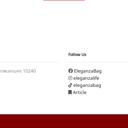
Follow Us
ุงเทพมหานคร 10240
EleganzaBag
eleganzalife
eleganzabag
Article