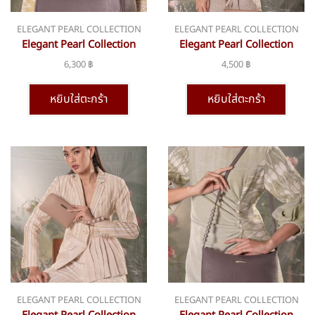
ELEGANT PEARL COLLECTION
ELEGANT PEARL COLLECTION
Elegant Pearl Collection
Elegant Pearl Collection
bsn-351
bsn-360
6,300
฿
4,500
฿
หยิบใส่ตะกร้า
หยิบใส่ตะกร้า
ELEGANT PEARL COLLECTION
ELEGANT PEARL COLLECTION