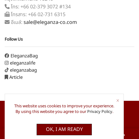
โทร: +66 02-379 3072 #134
โทรสาร: +66 02-731 6315
อีเมล์:
sale@eleganza-co.com
Follow Us
EleganzaBag
eleganzalife
eleganzabag
Article
This website uses cookies to improve your experience.
By using this website you agree to our
Privacy Policy
.
© 2022 ELEGANZA, All Rights Reserved.
OK, I AM READY
Faceb
I