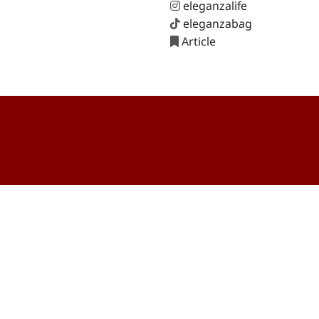
eleganzalife
eleganzabag
Article