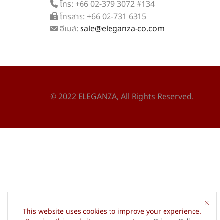
โทร: +66 02-379 3072 #134
โทรสาร: +66 02-731 6315
อีเมล์:
sale@eleganza-co.com
© 2022 ELEGANZA, All Rights Reserved.
This website uses cookies to improve your experience.