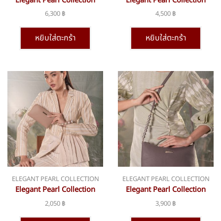
Elegant Pearl Collection
Elegant Pearl Collection
bsn-351
bsn-360
6,300
฿
4,500
฿
หยิบใส่ตะกร้า
หยิบใส่ตะกร้า
ELEGANT PEARL COLLECTION
ELEGANT PEARL COLLECTION
Elegant Pearl Collection
Elegant Pearl Collection
bsn-361
bsn-368
2,050
฿
3,900
฿